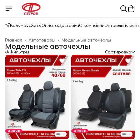
Колумбус
Хиты
Оплата
Доставка
О компании
Оптовым клиент
Главная
›
Автотовары
›
Модельные авточехлы
Модельные авточехлы
Фильтры
Сортировка
Акция
Акция