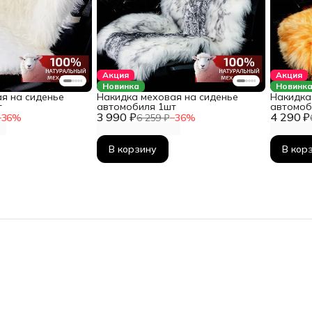
Акция
Акция
Новинка
Новинк
я на сиденье
Накидка меховая на сиденье
Накидка
т
автомобиля 1шт
автомоб
3 990 ₽
4 290 ₽
−
36
%
6 259 ₽
−
36
%
В корзину
В кор