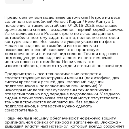
Представляем вам модельные авточехлы Петров на весь
салон для автомобилей Renault Kaptur / Рено Каптур 1
поколение, а также рестайлинг 04.2016-2026, настоящее
время задняя спинка - раздельная, черный-серый экокожа.
Изготавливаются в России строго по лекалам данного
автомобиля, поэтому сидят плотно, полностью повторяя
контуры сиденья. Все комплектующие указаны на фото.
Чехлы на сиденья автомобиля изготовлены из
высококачественной экокожи, что гарантирует
долговечность и стильный вид салона. Точная подгонка
под каждую деталь сидений делает их неотъемлемой
частью вашего автомобиля. Наши чехлы это -
износостойкость, простота ухода и стильный внешний вид.
Предусмотрены все технологические отверстия,
соответствующие конструкции машины (для изофикс, для
систем крепления ремней, для креплений сидений,
подголовников и подлокотников при наличии). У
некоторых моделей предусмотрены технологические
отверстия только под передние подголовники. У заднего
сиденья технологические отверстия могут отсутствовать,
так как встречаются комплектации без задних
подголовников, и отверстия нужно сделать
самостоятельно.
Наши чехлы в машину обеспечивают надежную защиту
оригинальной обивки от износа и загрязнений. Экокожа -
дышащий эластичный материал, который всегда сохраняет