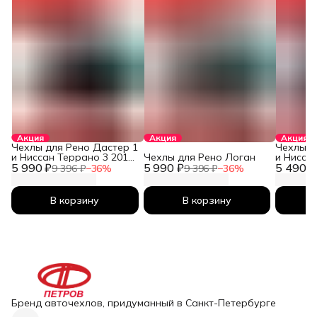
Акция
Акция
Акция
Чехлы для Рено Дастер 1
Чехлы д
и Ниссан Террано 3 2010-
Чехлы для Рено Логан
и Нисса
5 990 ₽
2026
5 990 ₽
5 490 ₽
2026
9 396 ₽
−
36
%
9 396 ₽
−
36
%
В корзину
В корзину
Бренд авточехлов, придуманный в Санкт-Петербурге