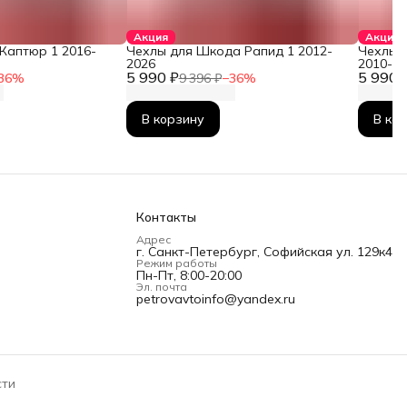
Акция
Акция
Каптюр 1 2016-
Чехлы для Шкода Рапид 1 2012-
Чехлы 
2026
2010-2
5 990 ₽
5 990 
36
%
9 396 ₽
−
36
%
В корзину
В ко
Контакты
Адрес
г. Санкт-Петербург, Софийская ул. 129к4
Режим работы
Пн-Пт, 8:00-20:00
Эл. почта
petrovavtoinfo@yandex.ru
сти