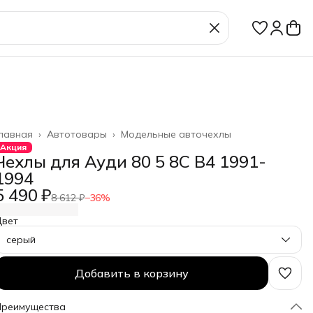
лавная
›
Автотовары
›
Модельные авточехлы
Акция
Чехлы для Ауди 80 5 8C B4 1991-
1994
5 490 ₽
8 612 ₽
−
36
%
Цвет
серый
Добавить в корзину
Преимущества