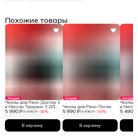
Похожие товары
Акция
Акция
Акция
Чехлы для Рено Дастер 1
Чехлы д
и Ниссан Террано 3 2010-
Чехлы для Рено Логан
и Нисса
5 990 ₽
2026
5 990 ₽
5 490 ₽
2026
9 396 ₽
−
36
%
9 396 ₽
−
36
%
В корзину
В корзину