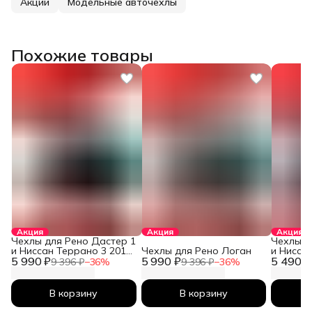
Акции
Модельные авточехлы
Похожие товары
Акция
Акция
Акция
Чехлы для Рено Дастер 1
Чехлы д
и Ниссан Террано 3 2010-
Чехлы для Рено Логан
и Нисса
5 990 ₽
2026
5 990 ₽
5 490 ₽
2026
9 396 ₽
−
36
%
9 396 ₽
−
36
%
В корзину
В корзину