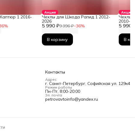
Акция
Акция
Каптюр 1 2016-
Чехлы для Шкода Рапид 1 2012-
Чехлы 
2026
2010-2
5 990 ₽
5 990 
36
%
9 396 ₽
−
36
%
В корзину
В ко
Контакты
Адрес
г. Санкт-Петербург, Софийская ул. 129к4
Режим работы
Пн-Пт, 8:00-20:00
Эл. почта
petrovavtoinfo@yandex.ru
сти