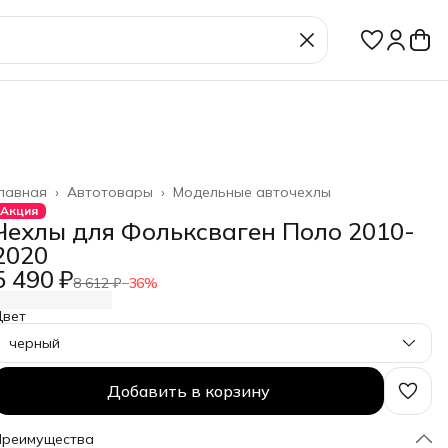
лавная
›
Автотовары
›
Модельные авточехлы
Акция
Чехлы для Фольксваген Поло 2010-
2020
5 490 ₽
8 612 ₽
−
36
%
Цвет
черный
Добавить в корзину
Преимущества