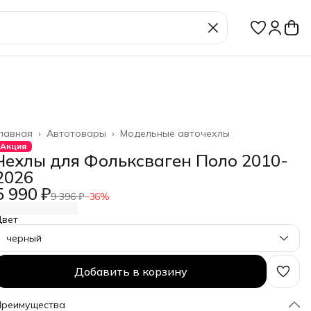
лавная
›
Автотовары
›
Модельные авточехлы
Акция
Чехлы для Фольксваген Поло 2010-
2026
5 990 ₽
9 396 ₽
−
36
%
Цвет
черный
Добавить в корзину
Преимущества