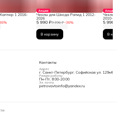
Акция
Акция
Каптюр 1 2016-
Чехлы для Шкода Рапид 1 2012-
Чехлы 
2026
2010-2
5 990 ₽
5 990 
36
%
9 396 ₽
−
36
%
В корзину
В ко
Контакты
Адрес
г. Санкт-Петербург, Софийская ул. 129к4
Режим работы
Пн-Пт, 8:00-20:00
Эл. почта
petrovavtoinfo@yandex.ru
сти