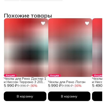
Похожие товары
Акция
Акция
Акция
Чехлы для Рено Дастер 1
Чехлы д
и Ниссан Террано 3 2010-
Чехлы для Рено Логан
и Нисса
5 990 ₽
2026
5 990 ₽
5 490 ₽
2026
9 396 ₽
−
36
%
9 396 ₽
−
36
%
В корзину
В корзину