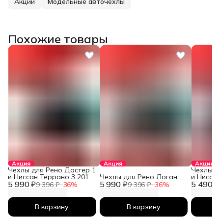
Акции
Модельные авточехлы
Похожие товары
Акция
Акция
Акция
Чехлы для Рено Дастер 1
Чехлы д
и Ниссан Террано 3 2010-
Чехлы для Рено Логан
и Нисса
5 990 ₽
2026
5 990 ₽
5 490 ₽
2026
9 396 ₽
−
36
%
9 396 ₽
−
36
%
В корзину
В корзину