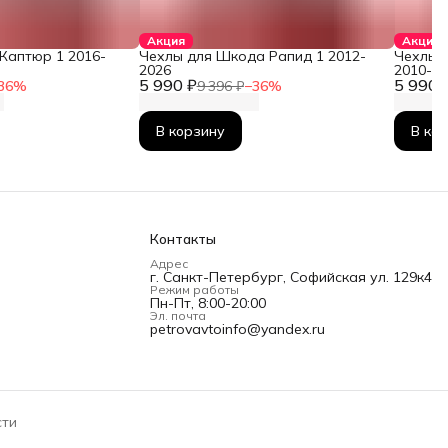
Акция
Акция
Каптюр 1 2016-
Чехлы для Шкода Рапид 1 2012-
Чехлы 
2026
2010-2
5 990 ₽
5 990 
36
%
9 396 ₽
−
36
%
В корзину
В ко
Контакты
Адрес
г. Санкт-Петербург, Софийская ул. 129к4
Режим работы
Пн-Пт, 8:00-20:00
Эл. почта
petrovavtoinfo@yandex.ru
сти