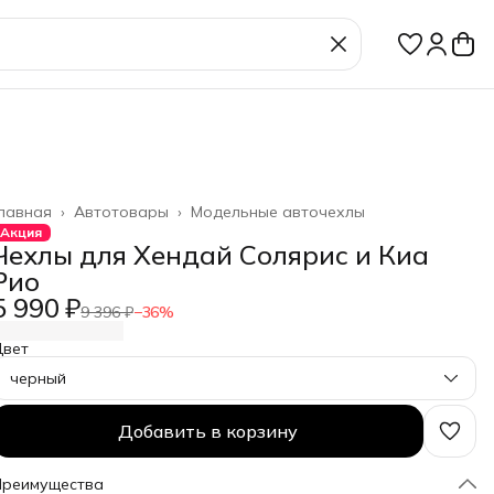
лавная
›
Автотовары
›
Модельные авточехлы
Акция
Чехлы для Хендай Солярис и Киа
Рио
5 990 ₽
9 396 ₽
−
36
%
Цвет
черный
Добавить в корзину
Преимущества