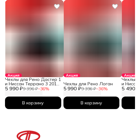
Акция
Акция
Акция
Чехлы для Рено Дастер 1
Чехлы д
и Ниссан Террано 3 2010-
Чехлы для Рено Логан
и Нисса
5 990 ₽
2026
5 990 ₽
5 490 ₽
2026
9 396 ₽
−
36
%
9 396 ₽
−
36
%
В корзину
В корзину