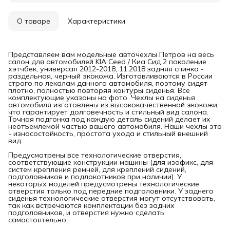
О товаре
Характеристики
Представляем вам модельные авточехлы Петров на весь
салон для автомобилей KIA Ceed / Киа Сид 2 поколение
хэтчбек, универсал 2012-2018, 11.2018 задняя спинка -
раздельная, черный экокожа. Изготавливаются в России
строго по лекалам данного автомобиля, поэтому сидят
плотно, полностью повторяя контуры сиденья. Все
комплектующие указаны на фото. Чехлы на сиденья
автомобиля изготовлены из высококачественной экокожи,
что гарантирует долговечность и стильный вид салона.
Точная подгонка под каждую деталь сидений делает их
неотъемлемой частью вашего автомобиля. Наши чехлы это
- износостойкость, простота ухода и стильный внешний
вид.
Предусмотрены все технологические отверстия,
соответствующие конструкции машины (для изофикс, для
систем крепления ремней, для креплений сидений,
подголовников и подлокотников при наличии). У
некоторых моделей предусмотрены технологические
отверстия только под передние подголовники. У заднего
сиденья технологические отверстия могут отсутствовать,
так как встречаются комплектации без задних
подголовников, и отверстия нужно сделать
самостоятельно.