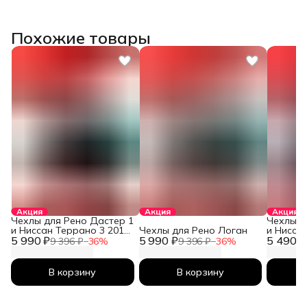
Похожие товары
Акция
Акция
Акция
Чехлы для Рено Дастер 1
Чехлы д
и Ниссан Террано 3 2010-
Чехлы для Рено Логан
и Нисса
5 990 ₽
2026
5 990 ₽
5 490 ₽
2026
9 396 ₽
−
36
%
9 396 ₽
−
36
%
В корзину
В корзину