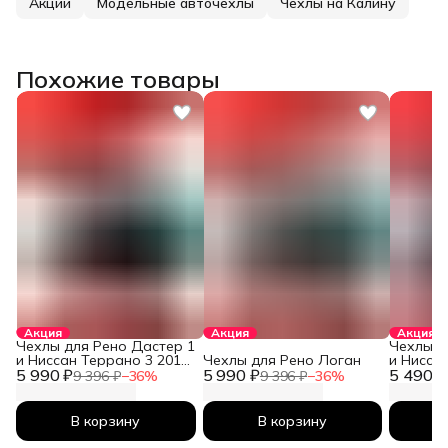
Акции
Модельные авточехлы
Чехлы на Калину
Похожие товары
Акция
Акция
Акция
Чехлы для Рено Дастер 1
Чехлы д
и Ниссан Террано 3 2010-
Чехлы для Рено Логан
и Нисса
5 990 ₽
2026
5 990 ₽
5 490 ₽
2026
9 396 ₽
−
36
%
9 396 ₽
−
36
%
В корзину
В корзину