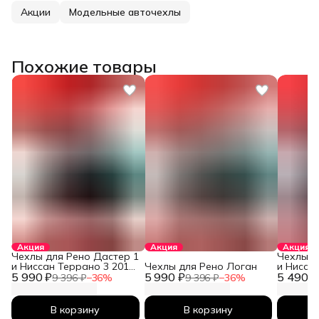
Акции
Модельные авточехлы
Похожие товары
Акция
Акция
Акция
Чехлы для Рено Дастер 1
Чехлы д
и Ниссан Террано 3 2010-
Чехлы для Рено Логан
и Нисса
5 990 ₽
2026
5 990 ₽
5 490 ₽
2026
9 396 ₽
−
36
%
9 396 ₽
−
36
%
В корзину
В корзину