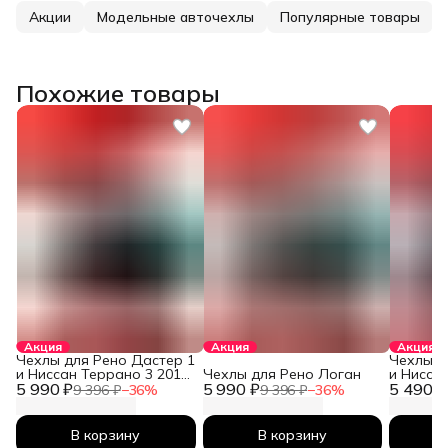
Акции
Модельные авточехлы
Популярные товары
Похожие товары
Акция
Акция
Акция
Чехлы для Рено Дастер 1
Чехлы д
и Ниссан Террано 3 2010-
Чехлы для Рено Логан
и Нисса
5 990 ₽
2026
5 990 ₽
5 490 ₽
2026
9 396 ₽
−
36
%
9 396 ₽
−
36
%
В корзину
В корзину