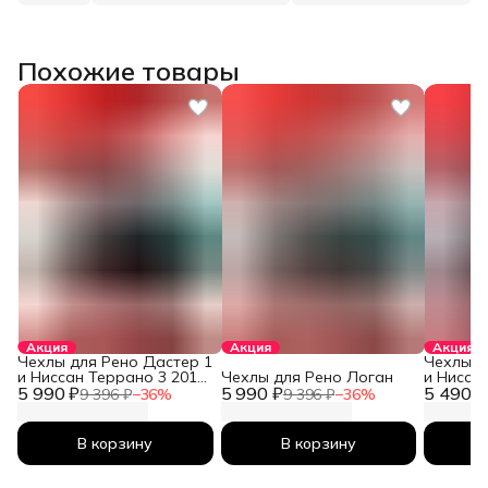
Похожие товары
Акция
Акция
Акция
Чехлы для Рено Дастер 1
Чехлы д
и Ниссан Террано 3 2010-
Чехлы для Рено Логан
и Нисса
5 990 ₽
2026
5 990 ₽
5 490 ₽
2026
9 396 ₽
−
36
%
9 396 ₽
−
36
%
В корзину
В корзину