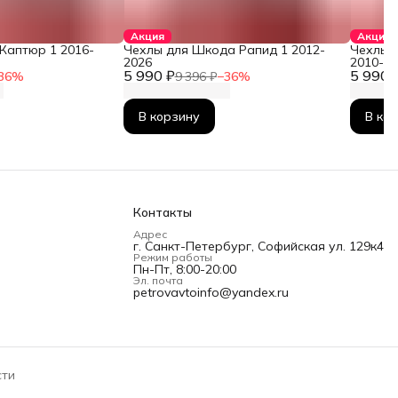
Акция
Акция
Каптюр 1 2016-
Чехлы для Шкода Рапид 1 2012-
Чехлы 
2026
2010-2
5 990 ₽
5 990 
36
%
9 396 ₽
−
36
%
В корзину
В ко
Контакты
Адрес
г. Санкт-Петербург, Софийская ул. 129к4
Режим работы
Пн-Пт, 8:00-20:00
Эл. почта
petrovavtoinfo@yandex.ru
сти