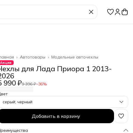
лавная
›
Автотовары
›
Модельные авточехлы
Акция
Чехлы для Лада Приора 1 2013-
2026
5 990 ₽
9 396 ₽
−
36
%
Цвет
серый; черный
Добавить в корзину
Преимущества