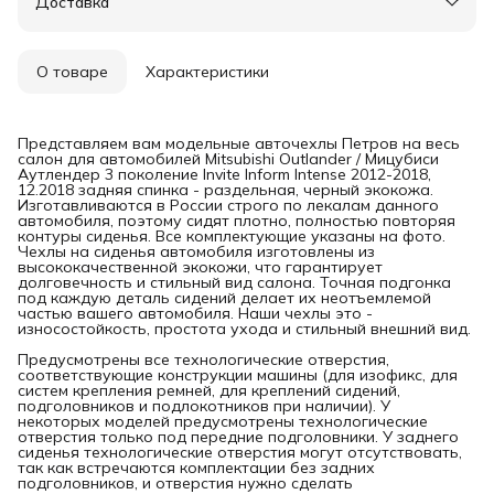
Доставка
О товаре
Характеристики
Представляем вам модельные авточехлы Петров на весь
салон для автомобилей Mitsubishi Outlander / Мицубиси
Аутлендер 3 поколение Invite Inform Intense 2012-2018,
12.2018 задняя спинка - раздельная, черный экокожа.
Изготавливаются в России строго по лекалам данного
автомобиля, поэтому сидят плотно, полностью повторяя
контуры сиденья. Все комплектующие указаны на фото.
Чехлы на сиденья автомобиля изготовлены из
высококачественной экокожи, что гарантирует
долговечность и стильный вид салона. Точная подгонка
под каждую деталь сидений делает их неотъемлемой
частью вашего автомобиля. Наши чехлы это -
износостойкость, простота ухода и стильный внешний вид.
Предусмотрены все технологические отверстия,
соответствующие конструкции машины (для изофикс, для
систем крепления ремней, для креплений сидений,
подголовников и подлокотников при наличии). У
некоторых моделей предусмотрены технологические
отверстия только под передние подголовники. У заднего
сиденья технологические отверстия могут отсутствовать,
так как встречаются комплектации без задних
подголовников, и отверстия нужно сделать