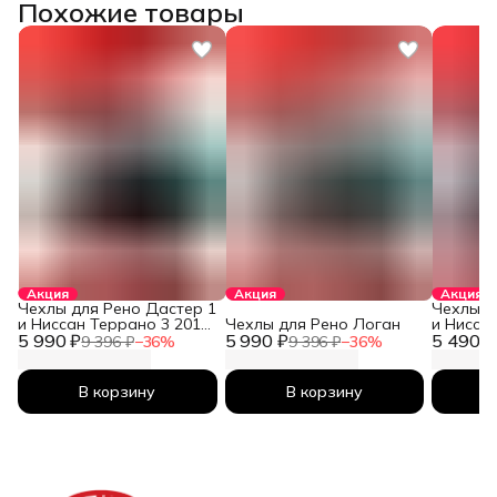
Похожие товары
Акция
Акция
Акция
Чехлы для Рено Дастер 1
Чехлы д
и Ниссан Террано 3 2010-
Чехлы для Рено Логан
и Нисса
5 990 ₽
2026
5 990 ₽
5 490 ₽
2026
9 396 ₽
−
36
%
9 396 ₽
−
36
%
В корзину
В корзину