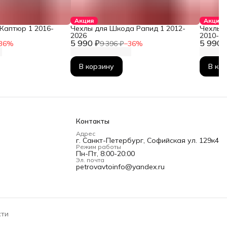
Акция
Акция
Каптюр 1 2016-
Чехлы для Шкода Рапид 1 2012-
Чехлы 
2026
2010-2
5 990 ₽
5 990 
36
%
9 396 ₽
−
36
%
В корзину
В ко
Контакты
Адрес
г. Санкт-Петербург, Софийская ул. 129к4
Режим работы
Пн-Пт, 8:00-20:00
Эл. почта
petrovavtoinfo@yandex.ru
сти