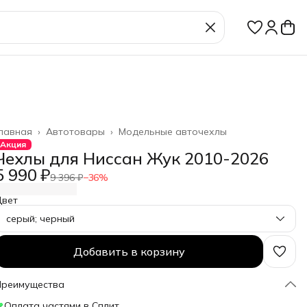
лавная
›
Автотовары
›
Модельные авточехлы
Акция
Чехлы для Ниссан Жук 2010-2026
5 990 ₽
9 396 ₽
−
36
%
Цвет
серый; черный
Добавить в корзину
Преимущества
Оплата частями в Сплит