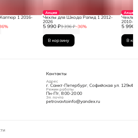
Акция
Акция
Каптюр 1 2016-
Чехлы для Шкода Рапид 1 2012-
Чехлы 
2026
2010-2
5 990 ₽
5 990 
36
%
9 396 ₽
−
36
%
В корзину
В ко
Контакты
Адрес
г. Санкт-Петербург, Софийская ул. 129к4
Режим работы
Пн-Пт, 8:00-20:00
Эл. почта
petrovavtoinfo@yandex.ru
сти