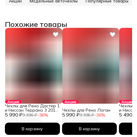
Акции
Модельные авточехлы
Популярные товары
Похожие товары
Акция
Акция
Акция
Чехлы для Рено Дастер 1
Чехлы д
и Ниссан Террано 3 2010-
Чехлы для Рено Логан
и Нисса
5 990 ₽
2026
5 990 ₽
5 490 ₽
2026
9 396 ₽
−
36
%
9 396 ₽
−
36
%
В корзину
В корзину