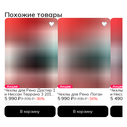
Похожие товары
Акция
Акция
Акция
Чехлы для Рено Дастер 1
Чехлы д
и Ниссан Террано 3 2010-
Чехлы для Рено Логан
и Нисса
5 990 ₽
2026
5 990 ₽
5 490 ₽
2026
9 396 ₽
−
36
%
9 396 ₽
−
36
%
В корзину
В корзину