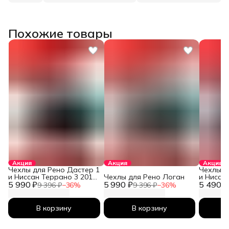
Похожие товары
Акция
Акция
Акция
Чехлы для Рено Дастер 1
Чехлы д
и Ниссан Террано 3 2010-
Чехлы для Рено Логан
и Нисса
5 990 ₽
2026
5 990 ₽
5 490 ₽
2026
9 396 ₽
−
36
%
9 396 ₽
−
36
%
В корзину
В корзину