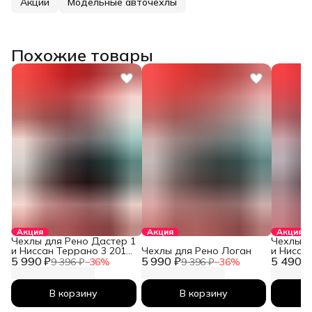
Акции
Модельные авточехлы
Похожие товары
Акция
Акция
Акция
Чехлы для Рено Дастер 1
Чехлы д
и Ниссан Террано 3 2010-
Чехлы для Рено Логан
и Нисса
5 990 ₽
2026
5 990 ₽
5 490 ₽
2026
9 396 ₽
−
36
%
9 396 ₽
−
36
%
В корзину
В корзину