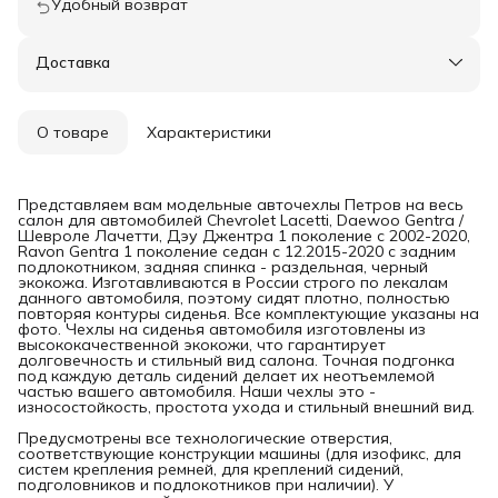
Удобный возврат
Доставка
О товаре
Характеристики
Представляем вам модельные авточехлы Петров на весь
салон для автомобилей Chevrolet Lacetti, Daewoo Gentra /
Шевроле Лачетти, Дэу Джентра 1 поколение с 2002-2020,
Ravon Gentra 1 поколение седан с 12.2015-2020 с задним
подлокотником, задняя спинка - раздельная, черный
экокожа. Изготавливаются в России строго по лекалам
данного автомобиля, поэтому сидят плотно, полностью
повторяя контуры сиденья. Все комплектующие указаны на
фото. Чехлы на сиденья автомобиля изготовлены из
высококачественной экокожи, что гарантирует
долговечность и стильный вид салона. Точная подгонка
под каждую деталь сидений делает их неотъемлемой
частью вашего автомобиля. Наши чехлы это -
износостойкость, простота ухода и стильный внешний вид.
Предусмотрены все технологические отверстия,
соответствующие конструкции машины (для изофикс, для
систем крепления ремней, для креплений сидений,
подголовников и подлокотников при наличии). У