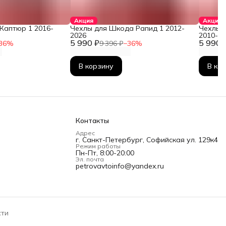
Акция
Акция
Каптюр 1 2016-
Чехлы для Шкода Рапид 1 2012-
Чехлы 
2026
2010-2
5 990 ₽
5 990 
36
%
9 396 ₽
−
36
%
В корзину
В ко
Контакты
Адрес
г. Санкт-Петербург, Софийская ул. 129к4
Режим работы
Пн-Пт, 8:00-20:00
Эл. почта
petrovavtoinfo@yandex.ru
сти