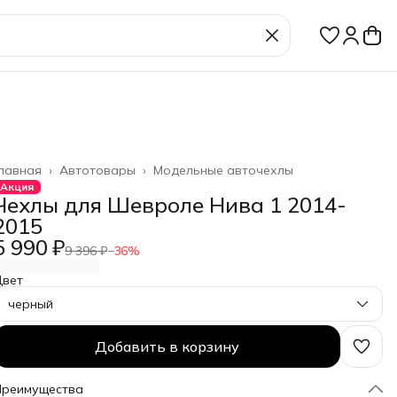
лавная
›
Автотовары
›
Модельные авточехлы
Акция
Чехлы для Шевроле Нива 1 2014-
2015
5 990 ₽
9 396 ₽
−
36
%
Цвет
черный
Добавить в корзину
Преимущества