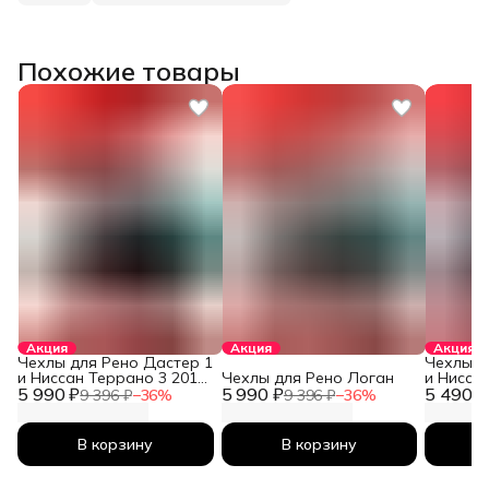
Похожие товары
Акция
Акция
Акция
Чехлы для Рено Дастер 1
Чехлы д
и Ниссан Террано 3 2010-
Чехлы для Рено Логан
и Нисса
5 990 ₽
2026
5 990 ₽
5 490 ₽
2026
9 396 ₽
−
36
%
9 396 ₽
−
36
%
В корзину
В корзину