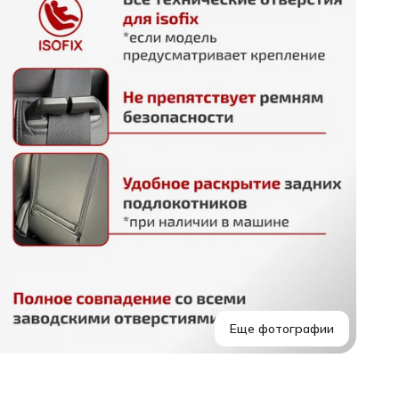
о
д
к
т
Т
к
а
Б
к
о
и
П
а
Э
ц
П
д
Еще фотографии