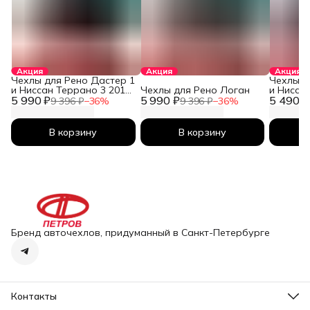
Акция
Акция
Акция
Чехлы для Рено Дастер 1
Чехлы д
и Ниссан Террано 3 2010-
Чехлы для Рено Логан
и Нисса
5 990 ₽
2026
5 990 ₽
5 490 ₽
2026
9 396 ₽
−
36
%
9 396 ₽
−
36
%
В корзину
В корзину
Бренд авточехлов, придуманный в Санкт-Петербурге
Контакты