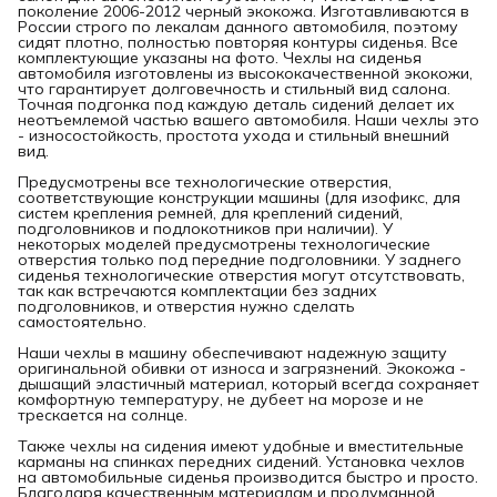
поколение 2006-2012 черный экокожа. Изготавливаются в
России строго по лекалам данного автомобиля, поэтому
сидят плотно, полностью повторяя контуры сиденья. Все
комплектующие указаны на фото. Чехлы на сиденья
автомобиля изготовлены из высококачественной экокожи,
что гарантирует долговечность и стильный вид салона.
Точная подгонка под каждую деталь сидений делает их
неотъемлемой частью вашего автомобиля. Наши чехлы это
- износостойкость, простота ухода и стильный внешний
вид.
Предусмотрены все технологические отверстия,
соответствующие конструкции машины (для изофикс, для
систем крепления ремней, для креплений сидений,
подголовников и подлокотников при наличии). У
некоторых моделей предусмотрены технологические
отверстия только под передние подголовники. У заднего
сиденья технологические отверстия могут отсутствовать,
так как встречаются комплектации без задних
подголовников, и отверстия нужно сделать
самостоятельно.
Наши чехлы в машину обеспечивают надежную защиту
оригинальной обивки от износа и загрязнений. Экокожа -
дышащий эластичный материал, который всегда сохраняет
комфортную температуру, не дубеет на морозе и не
трескается на солнце.
Также чехлы на сидения имеют удобные и вместительные
карманы на спинках передних сидений. Установка чехлов
на автомобильные сиденья производится быстро и просто.
Благодаря качественным материалам и продуманной