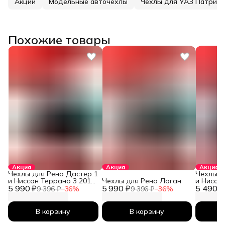
Акции
Модельные авточехлы
Чехлы для УАЗ Патриот
Похожие товары
Акция
Акция
Акция
Чехлы для Рено Дастер 1
Чехлы д
и Ниссан Террано 3 2010-
Чехлы для Рено Логан
и Нисса
5 990 ₽
2026
5 990 ₽
5 490 ₽
2026
9 396 ₽
−
36
%
9 396 ₽
−
36
%
В корзину
В корзину