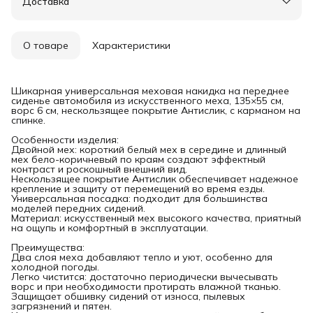
Доставка
О товаре
Характеристики
Шикарная универсальная меховая накидка на переднее
сиденье автомобиля из искусственного меха, 135×55 см,
ворс 6 см, нескользящее покрытие Антислик, с карманом на
спинке.
Особенности изделия:
Двойной мех: короткий белый мех в середине и длинный
мех бело-коричневый по краям создают эффектный
контраст и роскошный внешний вид.
Нескользящее покрытие Антислик обеспечивает надежное
крепление и защиту от перемещений во время езды.
Универсальная посадка: подходит для большинства
моделей передних сидений.
Материал: искусственный мех высокого качества, приятный
на ощупь и комфортный в эксплуатации.
Преимущества:
Два слоя меха добавляют тепло и уют, особенно для
холодной погоды.
Легко чистится: достаточно периодически вычесывать
ворс и при необходимости протирать влажной тканью.
Защищает обшивку сидений от износа, пылевых
загрязнений и пятен.