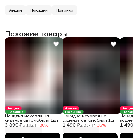
Акции
Накидки
Новинки
Похожие товары
Акция
Акция
Акция
Новинка
Новинка
Новинк
Накидка меховая на
Накидка меховая на
Накидка
сиденье автомобиля 1шт
сиденье автомобиля 1шт
заднее 
3 890 ₽
1 490 ₽
1 490 ₽
автомоб
6 102 ₽
−
36
%
2 337 ₽
−
36
%