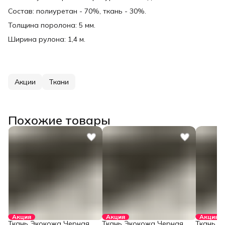
Состав: полиуретан - 70%, ткань - 30%.
Толщина поролона: 5 мм.
Ширина рулона: 1,4 м.
Акции
Ткани
Похожие товары
Акция
Акция
Акция
Ткань Экокожа Черная
Ткань Экокожа Черная
Ткань Э