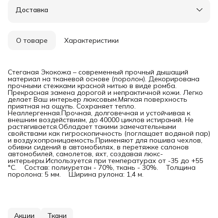
Доставка
О товаре
Характеристики
Стеганая Экокожа – современный прочный дышащий
материал на тканевой основе (поролон). Декорирована
прочными стежками красной нитью в виде ромба.
Прекрасная замена дорогой и непрактичной кожи. Легко
делает Ваш интерьер люксовым.
Мягкая поверхность
приятная на ощупь. Сохраняет тепло.
Неаллергенная.
Прочная, долговечная и устойчивая к
внешним воздействиям, до 40000 циклов истираний. Не
растягивается.
Обладает такими замечательными
свойствами как гигроскопичность (поглащает водяной пар)
и воздухопроницаемость.
Применяют для пошива чехлов,
обивки сидений в автомобилях, в перетяжке салонов
автомобилей, самолетов, яхт, создавая люкс-
интерьеры.
Используется при температурах от -35 до +55
°С. Состав: полиуретан - 70%, ткань - 30%. Толщина
поролона: 5 мм. Ширина рулона: 1,4 м.
Акции
Ткани