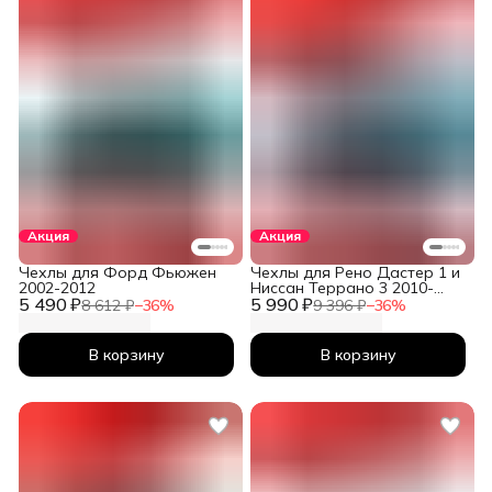
Акция
Акция
Чехлы для Форд Фьюжен
Чехлы для Рено Дастер 1 и
2002-2012
Ниссан Террано 3 2010-
5 490 ₽
5 990 ₽
2026
8 612 ₽
−
36
%
9 396 ₽
−
36
%
В корзину
В корзину