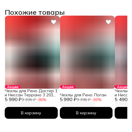
Похожие товары
Акция
Акция
Акция
Чехлы для Рено Дастер 1
Чехлы д
и Ниссан Террано 3 2010-
Чехлы для Рено Логан
и Нисса
5 990 ₽
2026
5 990 ₽
5 490 ₽
2026
9 396 ₽
−
36
%
9 396 ₽
−
36
%
В корзину
В корзину