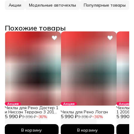
Акции
Модельные авточехлы
Популярные товары
Похожие товары
Акция
Акция
Акция
Чехлы для Рено Дастер 1
Чехлы д
и Ниссан Террано 3 2010-
Чехлы для Рено Логан
1 2016-
5 990 ₽
2026
5 990 ₽
5 990 ₽
9 396 ₽
−
36
%
9 396 ₽
−
36
%
В корзину
В корзину