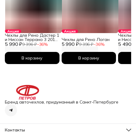
Акция
Акция
Акция
Чехлы для Рено Дастер 1
Чехлы д
и Ниссан Террано 3 2010-
Чехлы для Рено Логан
и Нисса
5 990 ₽
2026
5 990 ₽
5 490 ₽
2026
9 396 ₽
−
36
%
9 396 ₽
−
36
%
В корзину
В корзину
Бренд авточехлов, придуманный в Санкт-Петербурге
Контакты