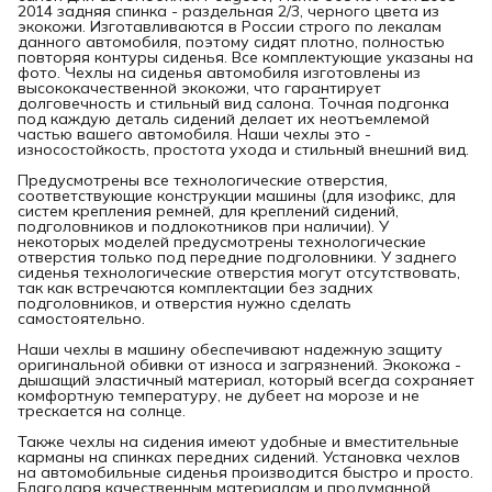
2014 задняя спинка - раздельная 2/3, черного цвета из
экокожи. Изготавливаются в России строго по лекалам
данного автомобиля, поэтому сидят плотно, полностью
повторяя контуры сиденья. Все комплектующие указаны на
фото. Чехлы на сиденья автомобиля изготовлены из
высококачественной экокожи, что гарантирует
долговечность и стильный вид салона. Точная подгонка
под каждую деталь сидений делает их неотъемлемой
частью вашего автомобиля. Наши чехлы это -
износостойкость, простота ухода и стильный внешний вид.
Предусмотрены все технологические отверстия,
соответствующие конструкции машины (для изофикс, для
систем крепления ремней, для креплений сидений,
подголовников и подлокотников при наличии). У
некоторых моделей предусмотрены технологические
отверстия только под передние подголовники. У заднего
сиденья технологические отверстия могут отсутствовать,
так как встречаются комплектации без задних
подголовников, и отверстия нужно сделать
самостоятельно.
Наши чехлы в машину обеспечивают надежную защиту
оригинальной обивки от износа и загрязнений. Экокожа -
дышащий эластичный материал, который всегда сохраняет
комфортную температуру, не дубеет на морозе и не
трескается на солнце.
Также чехлы на сидения имеют удобные и вместительные
карманы на спинках передних сидений. Установка чехлов
на автомобильные сиденья производится быстро и просто.
Благодаря качественным материалам и продуманной