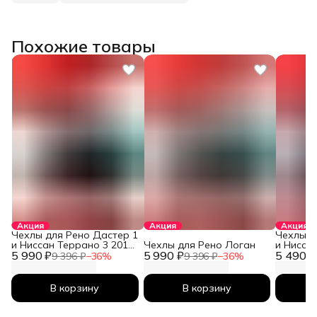
Похожие товары
Акция
Акция
Акция
Чехлы для Рено Дастер 1
Чехлы д
и Ниссан Террано 3 2010-
Чехлы для Рено Логан
и Нисса
5 990 ₽
2026
5 990 ₽
5 490 ₽
2026
9 396 ₽
−
36
%
9 396 ₽
−
36
%
В корзину
В корзину