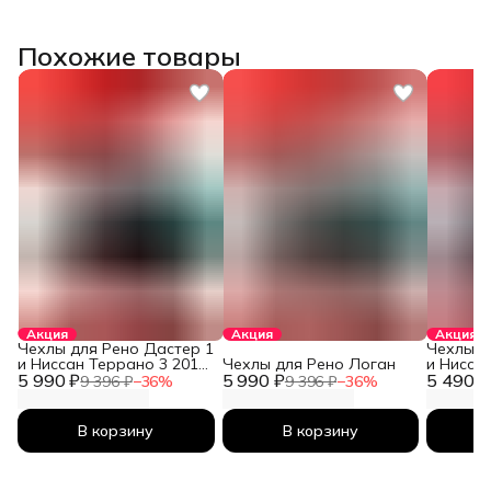
Похожие товары
Акция
Акция
Акция
Чехлы для Рено Дастер 1
Чехлы д
и Ниссан Террано 3 2010-
Чехлы для Рено Логан
и Нисса
5 990 ₽
2026
5 990 ₽
5 490 ₽
2026
9 396 ₽
−
36
%
9 396 ₽
−
36
%
В корзину
В корзину