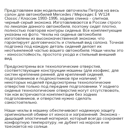
Представляем вам модельные авточехлы Петров на весь
салон для автомобилей Mercedes / Мерседес E W124
Classic / Классик 1993-1995, задняя спинка - слитная,
черный-серый экокожа. Изготавливаются в России строго
по лекалам данного автомобиля, поэтому сидят плотно,
полностью повторяя контуры сиденья. Все комплектующие
указаны на фото. Чехлы на сиденья автомобиля
изготовлены из высококачественной экокожи, что
гарантирует долговечность и стильный вид салона. Точная
подгонка под каждую деталь сидений делает их
неотъемлемой частью вашего автомобиля. Наши чехлы это
- износостойкость, простота ухода и стильный внешний
вид.
Предусмотрены все технологические отверстия,
соответствующие конструкции машины (для изофикс, для
систем крепления ремней, для креплений сидений,
подголовников и подлокотников при наличии). У
некоторых моделей предусмотрены технологические
отверстия только под передние подголовники. У заднего
сиденья технологические отверстия могут отсутствовать,
так как встречаются комплектации без задних
подголовников, и отверстия нужно сделать
самостоятельно.
Наши чехлы в машину обеспечивают надежную защиту
оригинальной обивки от износа и загрязнений. Экокожа -
дышащий эластичный материал, который всегда сохраняет
комфортную температуру, не дубеет на морозе и не
трескается на солнце.