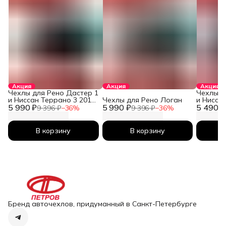
Акция
Акция
Акция
Чехлы для Рено Дастер 1
Чехлы д
и Ниссан Террано 3 2010-
Чехлы для Рено Логан
и Нисса
5 990 ₽
2026
5 990 ₽
5 490 ₽
2026
9 396 ₽
−
36
%
9 396 ₽
−
36
%
В корзину
В корзину
Бренд авточехлов, придуманный в Санкт-Петербурге