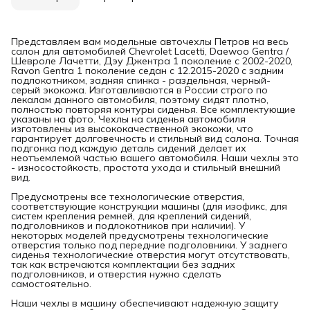
Представляем вам модельные авточехлы Петров на весь
салон для автомобилей Chevrolet Lacetti, Daewoo Gentra /
Шевроле Лачетти, Дэу Джентра 1 поколение с 2002-2020,
Ravon Gentra 1 поколение седан с 12.2015-2020 с задним
подлокотником, задняя спинка - раздельная, черный-
серый экокожа. Изготавливаются в России строго по
лекалам данного автомобиля, поэтому сидят плотно,
полностью повторяя контуры сиденья. Все комплектующие
указаны на фото. Чехлы на сиденья автомобиля
изготовлены из высококачественной экокожи, что
гарантирует долговечность и стильный вид салона. Точная
подгонка под каждую деталь сидений делает их
неотъемлемой частью вашего автомобиля. Наши чехлы это
- износостойкость, простота ухода и стильный внешний
вид.
Предусмотрены все технологические отверстия,
соответствующие конструкции машины (для изофикс, для
систем крепления ремней, для креплений сидений,
подголовников и подлокотников при наличии). У
некоторых моделей предусмотрены технологические
отверстия только под передние подголовники. У заднего
сиденья технологические отверстия могут отсутствовать,
так как встречаются комплектации без задних
подголовников, и отверстия нужно сделать
самостоятельно.
Наши чехлы в машину обеспечивают надежную защиту