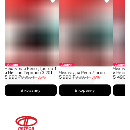
Акция
Акция
Акция
Чехлы для Рено Дастер 1
Чехлы д
и Ниссан Террано 3 2010-
Чехлы для Рено Логан
и Нисса
5 990 ₽
2026
5 990 ₽
5 490 ₽
2026
9 396 ₽
−
36
%
9 396 ₽
−
36
%
В корзину
В корзину