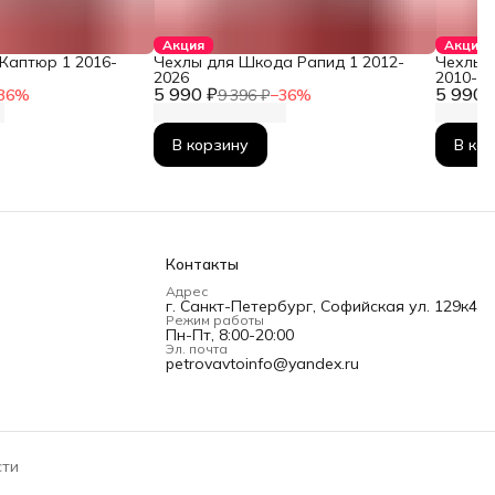
Акция
Акция
Каптюр 1 2016-
Чехлы для Шкода Рапид 1 2012-
Чехлы 
2026
2010-2
5 990 ₽
5 990 
36
%
9 396 ₽
−
36
%
В корзину
В ко
Контакты
Адрес
г. Санкт-Петербург, Софийская ул. 129к4
Режим работы
Пн-Пт, 8:00-20:00
Эл. почта
petrovavtoinfo@yandex.ru
сти