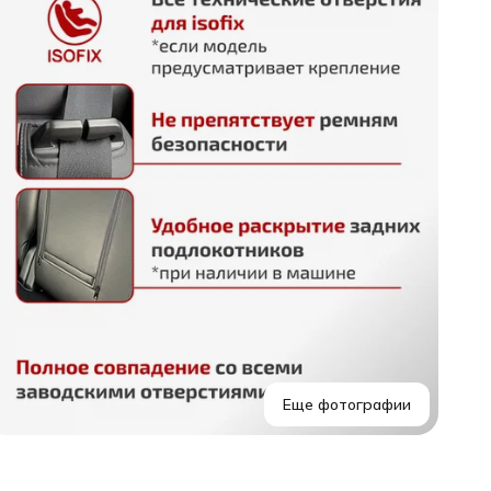
т
Т
к
а
Б
к
о
и
П
а
Э
ц
П
д
Еще фотографии